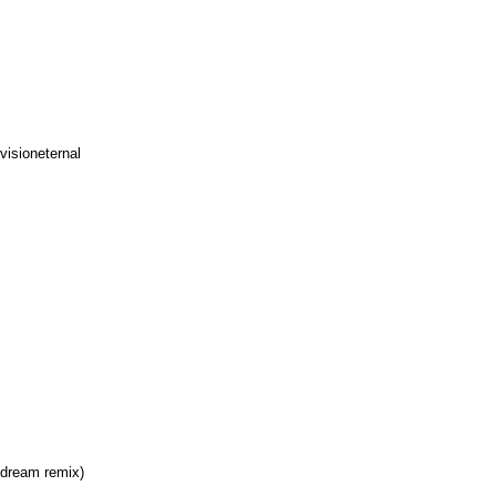
）
isioneternal
y dream remix)