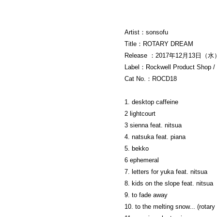
Artist：sonsofu
Title：ROTARY DREAM
Release ：2017年12月13日（水
Label：Rockwell Product Shop / v
Cat No.：ROCD18
1. desktop caffeine
2 lightcourt
3 sienna feat. nitsua
4. natsuka feat. piana
5. bekko
6 ephemeral
7. letters for yuka feat. nitsua
8. kids on the slope feat. nitsua
9. to fade away
10. to the melting snow... (rotar