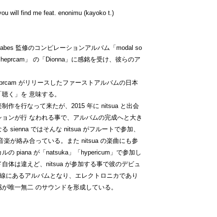
ou will find me feat. enonimu (kayoko t.)
jabes 監修のコンピレーションアルバム「modal so
た「heprcam」 の「Dionna」に感銘を受け、彼らのア
 heprcam がリリースしたファーストアルバムの日本
聴く」を 意味する。
を行なって来たが、2015 年に nitsua と出会
ションが行 なわれる事で、アルバムの完成へと大き
ienna ではそんな nitsua がフルートで参加、
楽が絡み合っている。また nitsua の楽曲にも参
iana が「natsuka」「hypericum」で参加し
体は違えど、nitsua が参加する事で彼のデビュ
の延長線にあるアルバムとなり、エレクトロニカであり
感が唯一無二 のサウンドを形成している。