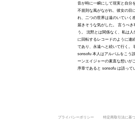
音が時に一瞬にして現実と自分
不規則な風がながれ、彼女の目
れ、二つの世界は遠のいていく
届きそうな気がした。 言うべ
う。 沈黙とは関係なく、私は人
に回転するレコードのように連
であり、永遠へと続いて行く。
sonsofu 本人はアルバムを
ーンエイジャーの素直な想いが
序章であると sonsofu は語っ
プライバシーポリシー
特定商取引法に基