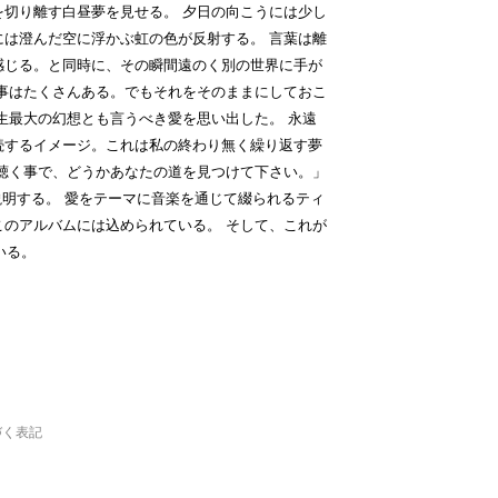
を切り離す白昼夢を見せる。 夕日の向こうには少し
には澄んだ空に浮かぶ虹の色が反射する。 言葉は離
感じる。と同時に、その瞬間遠のく別の世界に手が
き事はたくさんある。でもそれをそのままにしておこ
生最大の幻想とも言うべき愛を思い出した。 永遠
続するイメージ。これは私の終わり無く繰り返す夢
 聴く事で、どうかあなたの道を見つけて下さい。」
こう説明する。 愛をテーマに音楽を通じて綴られるティ
このアルバムには込められている。 そして、これが
ている。
づく表記