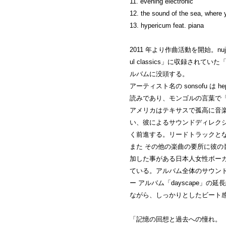
11. evening electronic
12. the sound of the sea, where y
13. hypericum feat. piana
2011 年より作曲活動を開始。nu
ul classics」に収録されてい
ルバムに没頭する。
アーティスト名の sonsofu は
読みであり、モンゴルの言葉で「
アメリカはテキサスで孤高に音楽制作
い、彼によるサウンドディレク
く前進する。リードトラックとなる s
また その他の楽曲の要所に彼の音
加した事がある日本人女性ボーカルの p
ている。アルバム全体のサウンド自
ー アルバム「dayscape」
ながら、しっかりとしたビート
「記憶の回想と過去への憧れ。