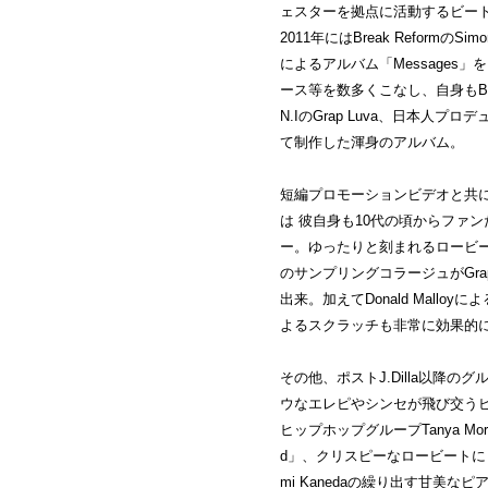
ェスターを拠点に活動するビートメ
2011年にはBreak ReformのSim
によるアルバム「Messages
ース等を数多くこなし、自身もBa
N.IのGrap Luva、日本人プロ
て制作した渾身のアルバム。
短編プロモーションビデオと共に発表
は 彼自身も10代の頃からファンだった
ー。ゆったりと刻まれるロービート
のサンプリングコラージュがGr
出来。加えてDonald Malloy
よるスクラッチも非常に効果的
その他、ポストJ.Dilla以降
ウなエレピやシンセが飛び交う
ヒップホップグループTanya Morg
d」、クリスピーなロービートに
mi Kanedaの繰り出す甘美