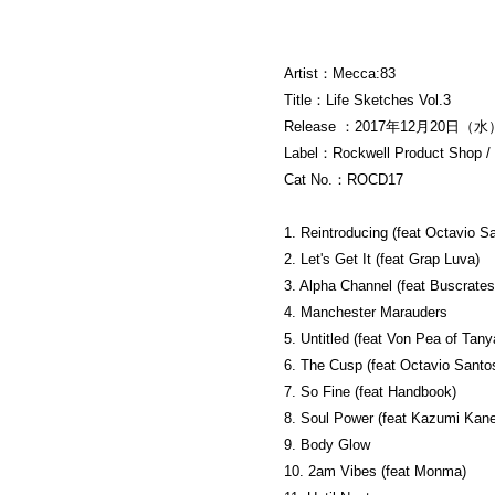
Artist：Mecca:83
Title：Life Sketches Vol​.​3
Release ：2017年12月20日（水
Label：Rockwell Product Shop /
Cat No.：ROCD17
1. Reintroducing (feat Octavio S
2. Let's Get It (feat Grap Luva)
3. Alpha Channel (feat Buscrate
4. Manchester Marauders
5. Untitled (feat Von Pea of Tan
6. The Cusp (feat Octavio Santo
7. So Fine (feat Handbook)
8. Soul Power (feat Kazumi Kan
9. Body Glow
10. 2am Vibes (feat Monma)