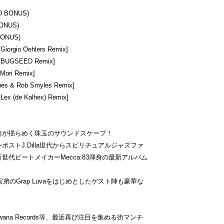
(CD BONUS)
 BONUS)
 BONUS)
 [Giorgio Oehlers Remix]
a) [BUGSEED Remix]
 Mori Remix]
ibes & Rob Smyles Remix]
 [Lex (de Kalhex) Remix]
奏が揺らめく珠玉のサウンドスケープ！
ストJ.Dilla世代からスピリチュアルジャズファ
代ビートメイカーMecca:83渾身の最新アルバム
ckの実弟のGrap Luvaをはじめとしたゲスト陣も豪華な
ana Records等、最近再び注目を集める街マンチ