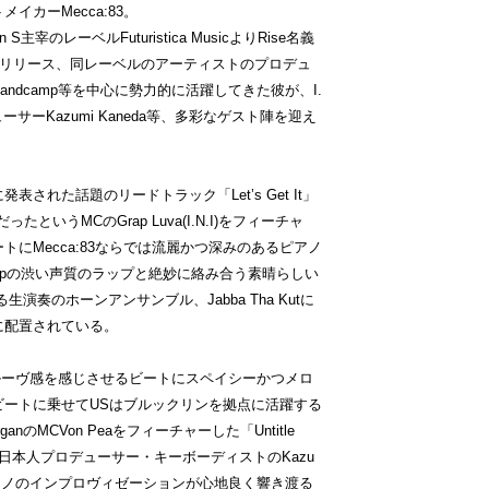
イカーMecca:83。
on S主宰のレーベルFuturistica MusicよりRise名義
」をリリース、同レーベルのアーティストのプロデュ
ndcamp等を中心に勢力的に活躍してきた彼が、I.
デューサーKazumi Kaneda等、多彩なゲスト陣を迎え
された話題のリードトラック「Let’s Get It」
というMCのGrap Luva(I.N.I)をフィーチャ
にMecca:83ならでは流麗かつ深みのあるピアノ
apの渋い声質のラップと絶妙に絡み合う素晴らしい
による生演奏のホーンアンサンブル、Jabba Tha Kutに
に配置されている。
のグルーヴ感を感じさせるビートにスペイシーかつメロ
ビートに乗せてUSはブルックリンを拠点に活躍する
anのMCVon Peaをフィーチャーした「Untitle
日本人プロデューサー・キーボーディストのKazu
なピアノのインプロヴィゼーションが心地良く響き渡る