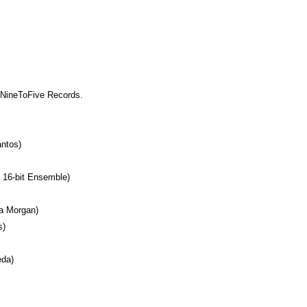
）
 NineToFive Records.
antos)
s 16-bit Ensemble)
ya Morgan)
s)
eda)