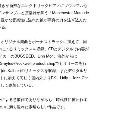
ットな響きが新鮮なエレクトリックピアノにソウルフルな
ブルと弦楽器が舞う「Manchester Maraude
と豊かな音楽性に溢れた彼が渾身の力を注ぎ込んだ
いる。
tionではオリジナル楽曲とボーナストラックに加えて、国
ーによるリミックスを収録。CDとデジタルで内容が
ーのBUGSEED、Linn Mori、海外からは
Rob Smylesやrockwell product shopでもリリースを行
(de Kalhex)のリミックスを収録。またデジタルリ
加えて同じく国内外よりFK、Lidly、Jazz Chr
キサーとして参加している。
ーによる意欲作でありながらも、時代性に捕われず
わいに満ち溢れた素晴らしい作品です。