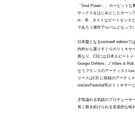
「Soul Power」、ロービ
サックスをはじめとしたホーンアンサン
rs」等、タイトなビートセンス
であろう傑作アルバムとなって
日本盤となるrockwell edi
内外から選りすぐりのリミキサ
異なり、CDには日本人ビートメイカ
Giorgio Oehlers、J Vibes & 
なうフランスのアーティストLex 
リースはCD に収録のアーティストに
oniclesParental等がリミ
才気溢れる気鋭のプロデューサ
長く聴き続けられる音楽的な味