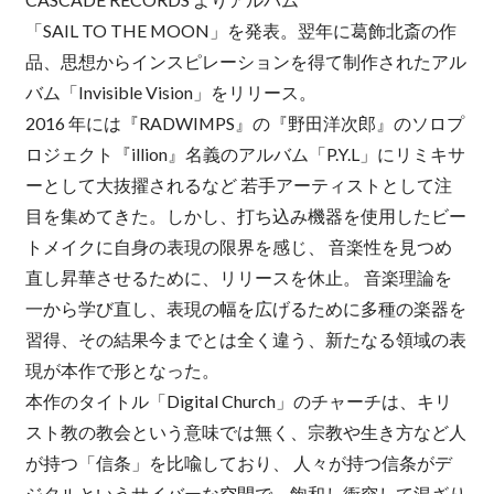
「SAIL TO THE MOON」を発表。翌年に葛飾北斎の作
品、思想からインスピレーションを得て制作されたアル
バム「Invisible Vision」をリリース。
2016 年には『RADWIMPS』の『野田洋次郎』のソロプ
ロジェクト『illion』名義のアルバム「P.Y.L」にリミキサ
ーとして大抜擢されるなど 若手アーティストとして注
目を集めてきた。しかし、打ち込み機器を使用したビー
トメイクに自身の表現の限界を感じ、 音楽性を見つめ
直し昇華させるために、リリースを休止。 音楽理論を
一から学び直し、表現の幅を広げるために多種の楽器を
習得、その結果今までとは全く違う、新たなる領域の表
現が本作で形となった。
本作のタイトル「Digital Church」のチャーチは、キリ
スト教の教会という意味では無く、宗教や生き方など人
が持つ「信条」を比喩しており、 人々が持つ信条がデ
ジタルというサイバーな空間で、飽和し衝突して混ざり