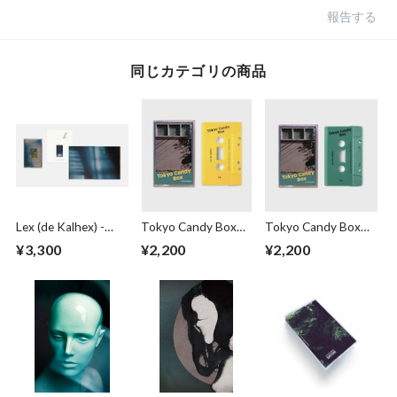
報告する
同じカテゴリの商品
Lex (de Kalhex) -
Tokyo Candy Box
Tokyo Candy Box
When We Will
Yellow Tape Edition
Green Tape Edition
¥3,300
¥2,200
¥2,200
Return [Limited
Tape+ZIne]