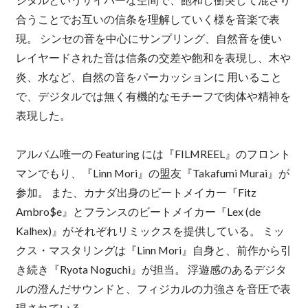
合うことでお互いの信条を理解していく様を音楽で表
現。 シンセの音を中心にサンプリング、自然音を使い
レイヤードされた音は信条の交差や飽和を表現し、木や
炎、水など、自然の音をパーカッションに 用いること
で、デジタルでは無く有機的なモチーフで肉体や精神を
表現した。
アルバム唯一の Featuring には『FILMREEL』のフロント
マンでもり、『Linn Mori』の盟友『Takafumi Murai』が
参加。 また、カナダ出身のビートメイカー『Fitz
Ambro$e』とフランスのビートメイカー『Lex (de
Kalhex)』がそれぞれリミックスを提供している。 ミッ
クス・マスタリングは『Linn Mori』自身と、前作から引
き続き『Ryota Noguchi』が担当。 浮遊感のあるデジタ
ルの澄んだサウンドと、フィジカルの力強さを音圧で表
現されている。