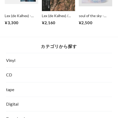
Lex (de Kalhex) -
Lex (de Kalhex) /
soul of the sky -
When We Will
Cairn[CD]
nitsua (CD)
¥3,300
¥2,160
¥2,500
Return [Limited
Tape+ZIne]
カテゴリから探す
Vinyl
CD
tape
Digital