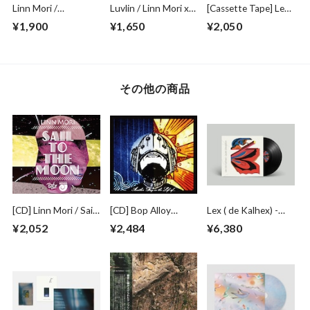
Linn Mori /
Luvlin / Linn Mori x
[Cassette Tape] Lex
Metamorphosis [カ
Luviia
(de Kalhex) -
¥1,900
¥1,650
¥2,050
セットテープ]
SATORI
その他の商品
[CD] Linn Mori / Sail
[CD] Bop Alloy
Lex ( de Kalhex) -
To The Moon
(Substantial x
Quiet Elevation (LP)
¥2,052
¥2,484
¥6,380
Marcus D) / Another
Day in the Life of...