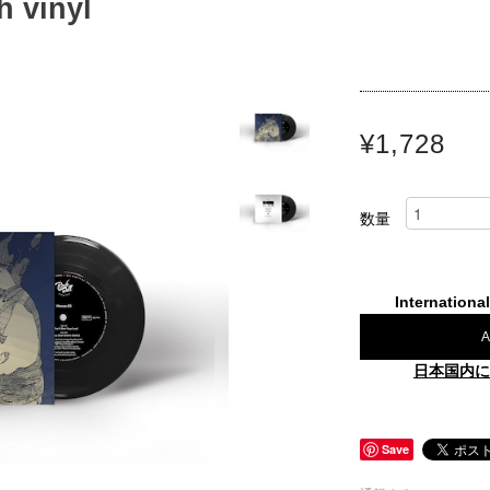
h vinyl
¥1,728
数量
Internationa
A
日本国内に
Save